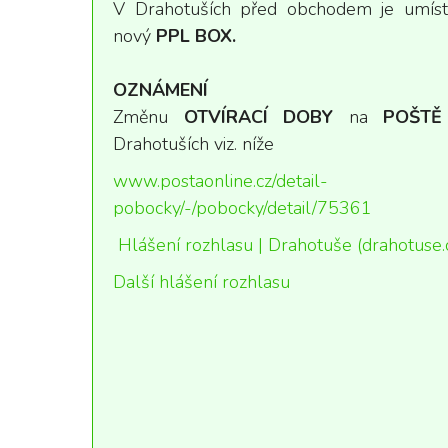
V Drahotuších před obchodem je umís
nový
PPL BOX.
OZNÁMENÍ
Změnu
OTVÍRACÍ DOBY
na
POŠTĚ
Drahotuších viz. níže
www.postaonline.cz/detail-
pobocky/-/pobocky/detail/75361
Hlášení rozhlasu | Drahotuše (drahotuse.
Další hlášení rozhlasu