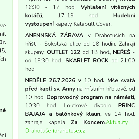
16:30 - 17 hod.
Vyhlášení vítězných
koláčů
, 17-19 hod.
Hudební
vystoupení
kapely Katapult Cover.
ve
ít
ANENNSKÁ ZÁBAVA
v Drahotuších na
r.
hřišti - Sokolská ulice od 18 hodin. Zahrají
5,
skupiny:
OUTLET 122
od 18 hod.,
NEŘEŠ
-
ch
od 19:30 hod.,
SKARLET ROCK
od 21:00
hod.
NEDĚLE 26.7.2026 v
10 hod
. Mše svatá
před kaplí sv. Anny
na místním hřbitově, od
10 hod.
Doprovodný program na náměstí
,
10:30 hod. Loutkové divadlo
PRINC
né
BAJAJA a balónkový klaun,
ve 14 hod.
zahraje kapela
Za Koncem
.
Aktuality |
Drahotuše (drahotuse.cz
ění