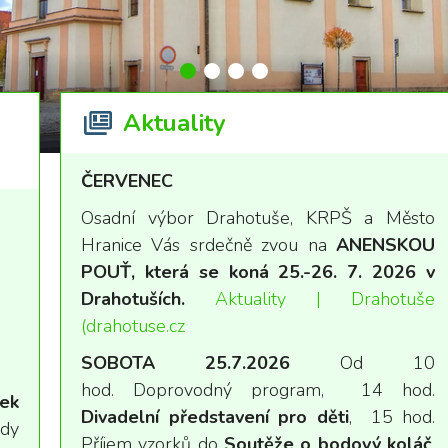
Aktuality
ČERVENEC
Osadní výbor Drahotuše, KRPŠ a Město
Hranice Vás srdečně zvou na
ANENSKOU
POUŤ, která se koná 25.-26. 7. 2026 v
Drahotuších.
Aktuality | Drahotuše
(drahotuse.cz
SOBOTA 25.7.2026
Od 10
hod.
Doprovodný program, 14 hod.
ek
Divadelní představení pro děti
, 15 hod.
ady
Příjem vzorků do
Soutěže o bodový koláč
,