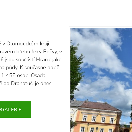
 v Olomouckém kraji.
pravém břehu řeky Bečvy, v
 jsou součástí Hranic jako
4 ha půdy. K současné době
 1 455 osob. Osada
ně od Drahotuš, je dnes
OGALERIE