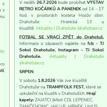
V neděli
26.7.2026
bude probíhat
VÝSTAV
 s
RETRO KOČÁRKŮ A PANENEK
od 14 - 17
u z
hod. v prostorách kostela Husův sbor,
mu
Drahotuše - Hranická 13 u
kluziště.
Aktuality | Drahotuše (drahotuse.cz
FOTBAL SE VRACÍ ZPĚT do Drahotuš.
Informace o zápasech najdete na
fcb - TJ
Sokol Drahotuše, Instagram - TJ Sokol
ity
Drahotuše.
Aktuality | Drahotuše
(drahotuse.cz
pro
tí
,
SRPEN
V sobotu
1.8.2026
Vás zve kluziště
Drahotuše na
TRAMPFOLK FEST,
které se
uskuteční na kluzišti v Drahotuších.
Hrají
kapely:
ZAJATCI (křest CD), LEPENEC,
ZANIČEHONIC, JAK.U.B., HRNEK, LIHUS,