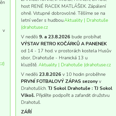
těn
host RENÉ RACEK MATLÁŠEK. Zápálení
ohně. Vstupné dobrovolné. Těšíme se na
letní večer s hudbou.
Aktuality | Drahotuše
(drahotuse.cz
v
V neděli
9. a 23.8.2026
bude probíhat
VÝSTAV RETRO KOČÁRKŮ A PANENEK
od 14 - 17 hod. v prostorách kostela Husův
sbor, Drahotuše - Hranická 13 u
cz)
kluziště.
Aktuality | Drahotuše (drahotuse.cz
V neděli
23.8.2026
v 10 hodin proběhne
PRVNÍ FOTBALOVÝ ZÁPAS sezony
v
Drahotuších.
TJ Sokol Drahotuše : TJ Sokol
Vlkoš.
Přijděte podpořit a zafandit družstvu
Drahotuš.
ZÁŘÍ