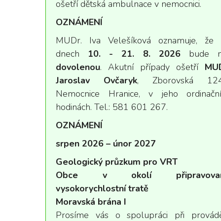
ošetří dětská ambulnace v nemocnici.
OZNÁMENÍ
MUDr. Iva Velešíková
oznamuje, že 
dnech
10. - 21. 8. 2026
bude m
dovolenou
. Akutní případy ošetří
MUD
Jaroslav Ovčaryk
, Zborovská 124
Nemocnice Hranice, v jeho ordinační
hodinách. Tel.: 581 601 267.
OZNÁMENÍ
srpen 2026 – únor 2027
Geologický průzkum pro VRT
Obce v okolí připravova
vysokorychlostní tratě
Moravská brána I
Prosíme vás o spolupráci při provád