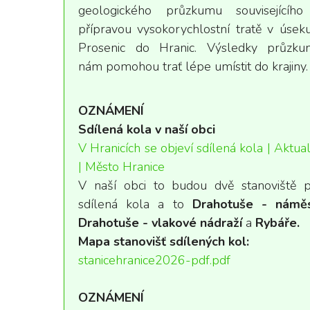
geologického průzkumu souvisejícího
přípravou vysokorychlostní tratě v úsek
Prosenic do Hranic. Výsledky průzku
nám pomohou trať lépe umístit do krajiny.
OZNÁMENÍ
Sdílená kola v naší obci
V Hranicích se objeví sdílená kola | Aktual
| Město Hranice
V naší obci to budou dvě stanoviště 
sdílená kola a to
Drahotuše - náměs
Drahotuše -
vlakové nádraží
a
Rybáře.
Mapa stanovišť sdílených kol:
stanicehranice2026-pdf.pdf
OZNÁMENÍ