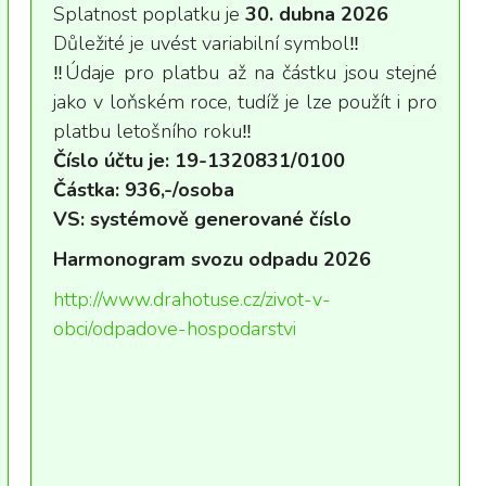
Splatnost poplatku je
30. dubna 2026
Důležité je uvést variabilní symbol‼️
‼️Údaje pro platbu až na částku jsou stejné
jako v loňském roce, tudíž je lze použít i pro
platbu letošního roku‼️
Číslo účtu je: 19-1320831/0100
Částka: 936,-/osoba
VS: systémově generované číslo
Harmonogram svozu odpadu 2026
http://www.drahotuse.cz/zivot-v-
obci/odpadove-hospodarstvi