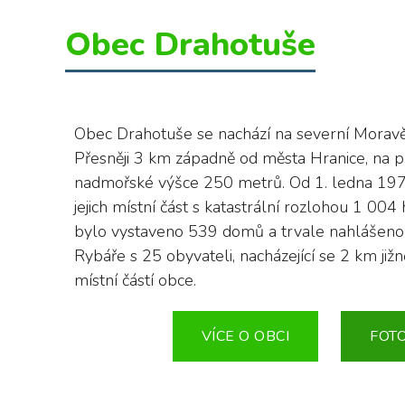
Obec Drahotuše
Obec Drahotuše se nachází na severní Moravě
Přesněji 3 km západně od města Hranice, na 
nadmořské výšce 250 metrů. Od 1. ledna 1976
jejich místní část s katastrální rozlohou 1 00
bylo vystaveno 539 domů a trvale nahlášeno
Rybáře s 25 obyvateli, nacházející se 2 km již
místní částí obce.
VÍCE O OBCI
FOT