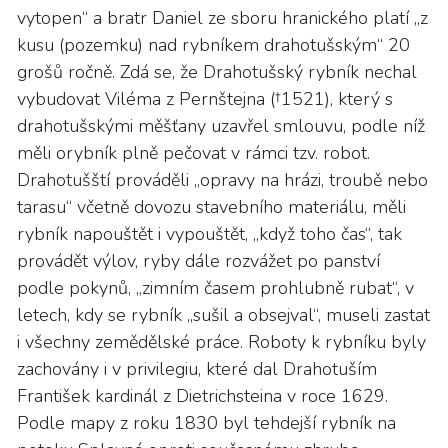
vytopen“ a bratr Daniel ze sboru hranického platí „z
kusu (pozemku) nad rybníkem drahotušským“ 20
grošů ročně. Zdá se, že Drahotušský rybník nechal
vybudovat Viléma z Pernštejna (†1521), který s
drahotušskými měšťany uzavřel smlouvu, podle níž
měli orybník plně pečovat v rámci tzv. robot.
Drahotušští prováděli „opravy na hrázi, troubě nebo
tarasu“ včetně dovozu stavebního materiálu, měli
rybník napouštět i vypouštět, „když toho čas“, tak
provádět výlov, ryby dále rozvážet po panství
podle pokynů, „zimním časem prohlubně rubat“, v
letech, kdy se rybník „sušil a obsejval“, museli zastat
i všechny zemědělské práce. Roboty k rybníku byly
zachovány i v privilegiu, které dal Drahotuším
František kardinál z Dietrichsteina v roce 1629.
Podle mapy z roku 1830 byl tehdejší rybník na