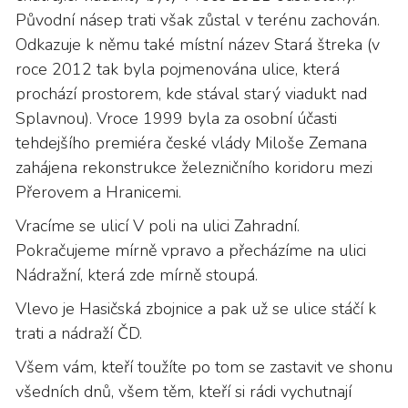
Původní násep trati však zůstal v terénu zachován.
Odkazuje k němu také místní název Stará štreka (v
roce 2012 tak byla pojmenována ulice, která
prochází prostorem, kde stával starý viadukt nad
Splavnou). Vroce 1999 byla za osobní účasti
tehdejšího premiéra české vlády Miloše Zemana
zahájena rekonstrukce železničního koridoru mezi
Přerovem a Hranicemi.
Vracíme se ulicí V poli na ulici Zahradní.
Pokračujeme mírně vpravo a přecházíme na ulici
Nádražní, která zde mírně stoupá.
Vlevo je Hasičská zbojnice a pak už se ulice stáčí k
trati a nádraží ČD.
Všem vám, kteří toužíte po tom se zastavit ve shonu
všedních dnů, všem těm, kteří si rádi vychutnají