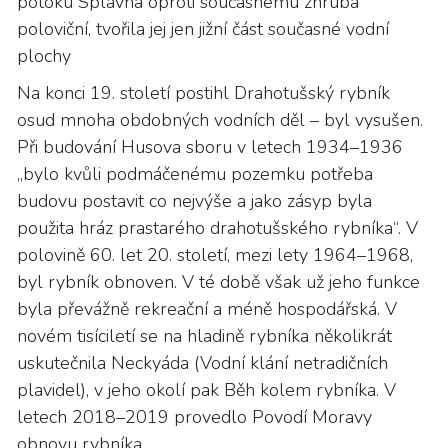
potoku Splavná oproti současnému zhruba
poloviční, tvořila jej jen jižní část současné vodní
plochy
Na konci 19. století postihl Drahotušský rybník
osud mnoha obdobných vodních děl – byl vysušen.
Při budování Husova sboru v letech 1934–1936
„bylo kvůli podmáčenému pozemku potřeba
budovu postavit co nejvýše a jako zásyp byla
použita hráz prastarého drahotušského rybníka“. V
polovině 60. let 20. století, mezi lety 1964–1968,
byl rybník obnoven. V té době však už jeho funkce
byla převážně rekreační a méně hospodářská. V
novém tisíciletí se na hladině rybníka několikrát
uskutečnila Neckyáda (Vodní klání netradičních
plavidel), v jeho okolí pak Běh kolem rybníka. V
letech 2018–2019 provedlo Povodí Moravy
obnovu rybníka..