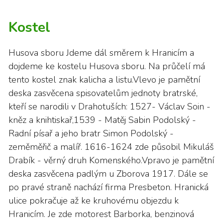
Kostel
Husova sboru Jdeme dál směrem k Hranicím a
dojdeme ke kostelu Husova sboru. Na průčelí má
tento kostel znak kalicha a listu.Vlevo je pamětní
deska zasvěcena spisovatelům jednoty bratrské,
kteří se narodili v Drahotuších: 1527- Václav Soin -
kněz a knihtiskař,1539 - Matěj Sabin Podolský -
Radní písař a jeho bratr Simon Podolský -
zeměměřič a malíř. 1616-1624 zde působil Mikuláš
Drabík - věrný druh Komenského.Vpravo je pamětní
deska zasvěcena padlým u Zborova 1917. Dále se
po pravé straně nachází firma Presbeton. Hranická
ulice pokračuje až ke kruhovému objezdu k
Hranicím. Je zde motorest Barborka, benzinová