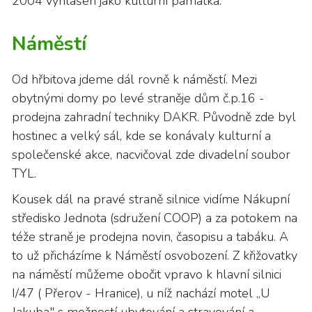
2004 vyhlášen jako kulturní památka.
Náměstí
Od hřbitova jdeme dál rovně k náměstí. Mezi
obytnými domy po levé straněje dům č.p.16 -
prodejna zahradní techniky DAKR. Původně zde byl
hostinec a velký sál, kde se konávaly kulturní a
společenské akce, nacvičoval zde divadelní soubor
TYL.
Kousek dál na pravé straně silnice vidíme Nákupní
středisko Jednota (sdružení COOP) a za potokem na
téže straně je prodejna novin, časopisu a tabáku. A
to už přicházíme k Náměstí osvobození. Z křižovatky
na náměstí můžeme obočit vpravo k hlavní silnici
I/47 ( Přerov - Hranice), u níž nachází motel „U