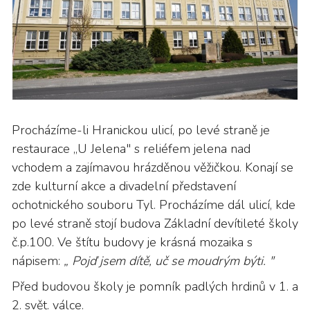
Procházíme-li Hranickou ulicí, po levé straně je
restaurace „U Jelena" s reliéfem jelena nad
vchodem a zajímavou hrázděnou věžičkou. Konají se
zde kulturní akce a divadelní představení
ochotnického souboru Tyl. Procházíme dál ulicí, kde
po levé straně stojí budova Základní devítileté školy
č.p.100. Ve štítu budovy je krásná mozaika s
nápisem:
„ Pojď jsem dítě, uč se moudrým býti. "
Před budovou školy je pomník padlých hrdinů v 1. a
2. svět. válce.