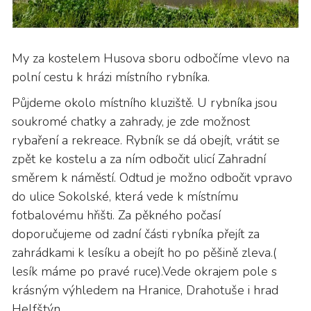
My za kostelem Husova sboru odbočíme vlevo na
polní cestu k hrázi místního rybníka.
Půjdeme okolo místního kluziště. U rybníka jsou
soukromé chatky a zahrady, je zde možnost
rybaření a rekreace. Rybník se dá obejít, vrátit se
zpět ke kostelu a za ním odbočit ulicí Zahradní
směrem k náměstí. Odtud je možno odbočit vpravo
do ulice Sokolské, která vede k místnímu
fotbalovému hřišti. Za pěkného počasí
doporučujeme od zadní části rybníka přejít za
zahrádkami k lesíku a obejít ho po pěšině zleva.(
lesík máme po pravé ruce).Vede okrajem pole s
krásným výhledem na Hranice, Drahotuše i hrad
Helfštýn.