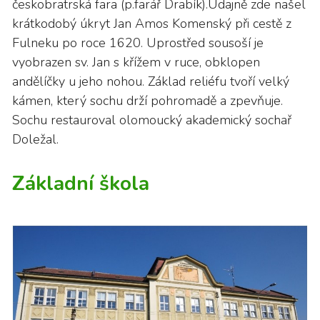
českobratrská fara (p.farář Drabík).Údajně zde našel
krátkodobý úkryt Jan Amos Komenský při cestě z
Fulneku po roce 1620. Uprostřed sousoší je
vyobrazen sv. Jan s křížem v ruce, obklopen
andělíčky u jeho nohou. Základ reliéfu tvoří velký
kámen, který sochu drží pohromadě a zpevňuje.
Sochu restauroval olomoucký akademický sochař
Doležal.
Základní škola