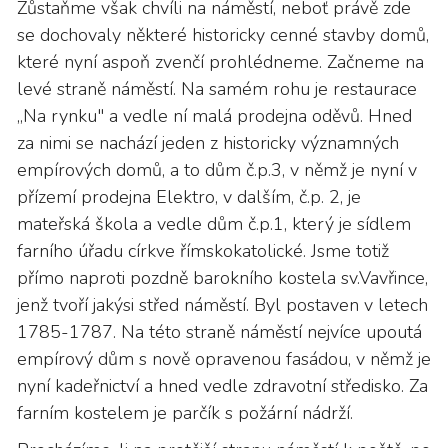
Zůstaňme však chvíli na náměstí, neboť právě zde
se dochovaly některé historicky cenné stavby domů,
které nyní aspoň zvenčí prohlédneme. Začneme na
levé straně náměstí. Na samém rohu je restaurace
„Na rynku" a vedle ní malá prodejna oděvů. Hned
za nimi se nachází jeden z historicky významných
empírových domů, a to dům č.p.3, v němž je nyní v
přízemí prodejna Elektro, v dalším, č.p. 2, je
mateřská škola a vedle dům č.p.1, který je sídlem
farního úřadu církve římskokatolické. Jsme totiž
přímo naproti pozdně barokního kostela sv.Vavřince,
jenž tvoří jakýsi střed náměstí. Byl postaven v letech
1785-1787. Na této straně náměstí nejvíce upoutá
empírový dům s nově opravenou fasádou, v němž je
nyní kadeřnictví a hned vedle zdravotní středisko. Za
farním kostelem je parčík s požární nádrží.