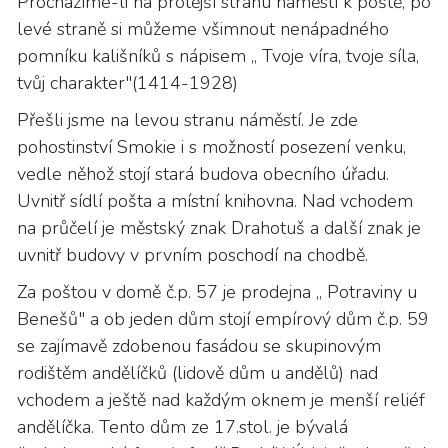
Procházíme-li na protější stranu náměstí k poště, po
levé straně si můžeme všimnout nenápadného
pomníku kališníků s nápisem „ Tvoje víra, tvoje síla,
tvůj charakter"(1414-1928)
Přešli jsme na levou stranu náměstí. Je zde
pohostinství Smokie i s možností posezení venku,
vedle něhož stojí stará budova obecního úřadu.
Uvnitř sídlí pošta a místní knihovna. Nad vchodem
na průčelí je městský znak Drahotuš a další znak je
uvnitř budovy v prvním poschodí na chodbě.
Za poštou v domě č.p. 57 je prodejna „ Potraviny u
Benešů" a ob jeden dům stojí empírový dům č.p. 59
se zajímavě zdobenou fasádou se skupinovým
rodištěm andělíčků (lidově dům u andělů) nad
vchodem a ještě nad každým oknem je menší reliéf
andělíčka. Tento dům ze 17.stol. je bývalá