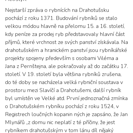
Nejstarší zpráva o rybnících na Drahotušsku
pochází z roku 1371. Budování rybníků se stalo
velkou módou hlavně na přelomu 15. a 16. století,
kdy peníze za prodej ryb představovaly hlavní část
příjmů, které vrchnost ze svých panství získávala. Na
drahotušském a hranickém panství jsou rybníkářské
projekty spojeny především s osobami Viléma a
Jana z Pernštejna, ale pokračovaly až do začátku 17.
století. V 19. století byla většina rybníků zrušena,
do té doby se nacházela velká rybniční soustava v
prostoru mezi Slavíčí a Drahotušemi, další rybník
byl umístěn ve Velké atd. První jednoznačná zmínka
o Drahotušském rybníku pochází z roku 1524, v
Registrech loučných kopanin­ ných je zapsáno, že Jan
Mlynářů „z domu nic neplatí z té příčiny, že jest
rybníkem drahotušským v tom lánu díl nějaký