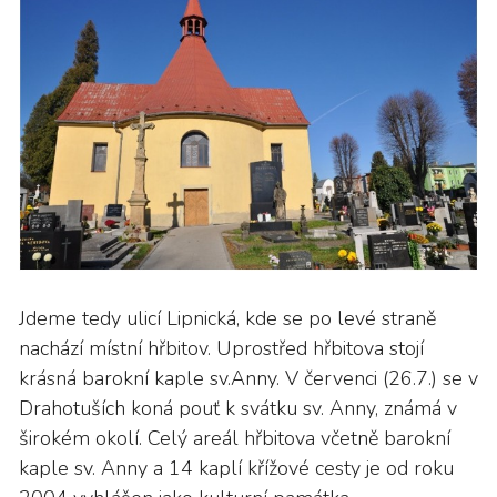
Jdeme tedy ulicí Lipnická, kde se po levé straně
nachází místní hřbitov. Uprostřed hřbitova stojí
krásná barokní kaple sv.Anny. V červenci (26.7.) se v
Drahotuších koná pouť k svátku sv. Anny, známá v
širokém okolí. Celý areál hřbitova včetně barokní
kaple sv. Anny a 14 kaplí křížové cesty je od roku