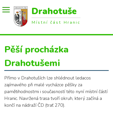
Drahotuše
Místní část Hranic
Pěší procházka
Drahotušemi
Přímo v Drahotuších lze shlédnout ledacos
zajímavého při malé vycházce pěšky za
pamětihodnostmi i současností této nyní místní částí
Hranic. Navržená trasa tvoří okruh, který začíná a
končí na nádraží ČD (trať 270).