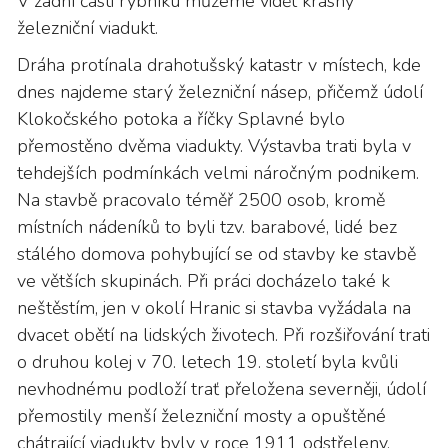
V zadní části rybníku můžeme vidět krásny
železniční viadukt.
Dráha protínala drahotušský katastr v místech, kde
dnes najdeme starý železniční násep, přičemž údolí
Klokočského potoka a říčky Splavné bylo
přemostěno dvěma viadukty. Výstavba trati byla v
tehdejších podmínkách velmi náročným podnikem.
Na stavbě pracovalo téměř 2500 osob, kromě
místních nádeníků to byli tzv. barabové, lidé bez
stálého domova pohybující se od stavby ke stavbě
ve větších skupinách. Při práci docházelo také k
neštěstím, jen v okolí Hranic si stavba vyžádala na
dvacet obětí na lidských životech. Při rozšiřování trati
o druhou kolej v 70. letech 19. století byla kvůli
nevhodnému podloží trať přeložena severněji, údolí
přemostily menší železniční mosty a opuštěné
chátrající viadukty byly v roce 1911 odstřeleny.