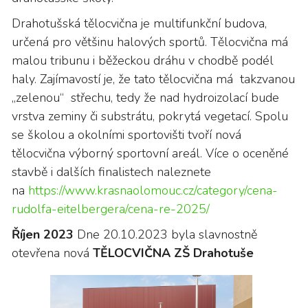
Drahotušská tělocvična je multifunkční budova,
určená pro většinu halových sportů. Tělocvična má
malou tribunu i běžeckou dráhu v chodbě podél
haly. Zajímavostí je, že tato tělocvična má takzvanou
„zelenou“ střechu, tedy že nad hydroizolací bude
vrstva zeminy či substrátu, pokrytá vegetací. Spolu
se školou a okolními sportovišti tvoří nová
tělocvična výborný sportovní areál. Více o oceněné
stavbě i dalších finalistech naleznete
na
htt
ps://www.krasnaolomouc.cz/category/cena-
rudolfa-eitelbergera/cena-re-2025/
Říjen 2023
Dne 20.10.2023 byla slavnostně
otevřena nová
TĚLOCVIČNA ZŠ Drahotuše