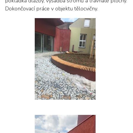
pokládka dlažby, výsadba stromů a travnaté plochy.
Dokončovací práce v objektu tělocvičny.