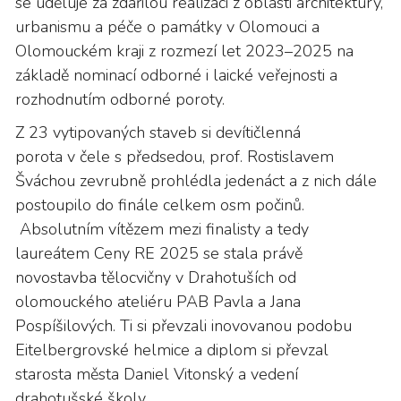
se uděluje za zdařilou realizaci z oblasti architektury,
urbanismu a péče o památky v Olomouci a
Olomouckém kraji z rozmezí let 2023–2025 na
základě nominací odborné i laické veřejnosti a
rozhodnutím odborné poroty.
Z 23 vytipovaných staveb si devítičlenná
porota v čele s předsedou, prof. Rostislavem
Šváchou zevrubně prohlédla jedenáct a z nich dále
postoupilo do finále celkem osm počinů.
Absolutním vítězem mezi finalisty a tedy
laureátem Ceny RE 2025 se stala právě
novostavba tělocvičny v Drahotuších od
olomouckého ateliéru PAB Pavla a Jana
Pospíšilových. Ti si převzali inovovanou podobu
Eitelbergrovské helmice a diplom si převzal
starosta města Daniel Vitonský a vedení
drahotušské školy.