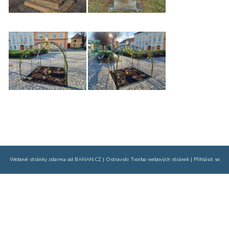
Webové stránky zdarma
od
BANAN.CZ
|
Ostravski Tvorba webových stránek
|
Přihlásit se