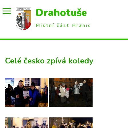
Drahotuše
Místní část Hranic
Celé česko zpívá koledy