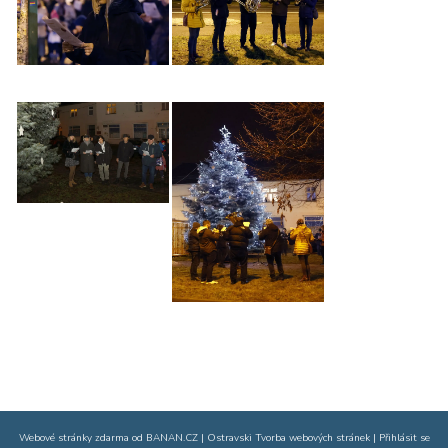
Webové stránky zdarma
od
BANAN.CZ
|
Ostravski Tvorba webových stránek
|
Přihlásit se