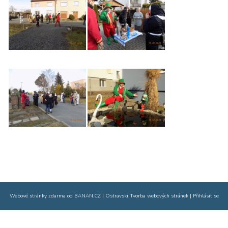
Webové stránky zdarma
od
BANAN.CZ
|
Ostravski Tvorba webových stránek
|
Přihlásit se